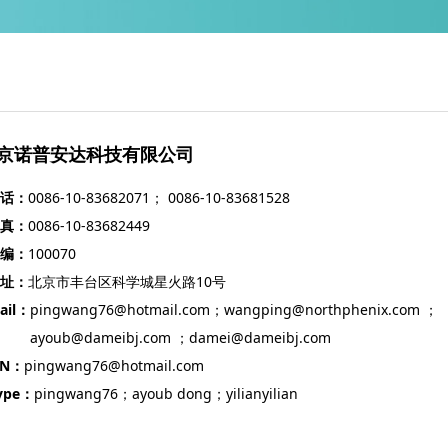
京诺普安达科技有限公司
 话：
0086-10-83682071； 0086-10-83681528
 真：
0086-10-83682449
 编：
100070
 址：
北京市丰台区科学城星火路10号
ail：
pingwang76@hotmail.com；wangping@northphenix.com ；
oub@dameibj.com ；damei@dameibj.com
SN：
pingwang76@hotmail.com
ype：
pingwang76；ayoub dong；yilianyilian